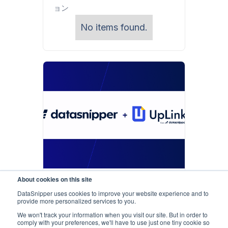
ョン
No items found.
About cookies on this site
プレスリリース
DataSnipper uses cookies to improve your website experience and to
DataSnipper、AIによる監査業務
provide more personalized services to you.
自動化を強化―UpLinkの買収と
We won't track your information when you visit our site. But in order to
comply with your preferences, we'll have to use just one tiny cookie so
新機能DocuMineを発表