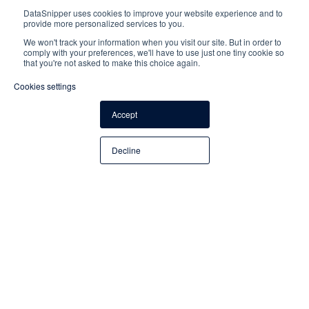
DataSnipper uses cookies to improve your website experience and to
の資料を紐づけます。セルをクリックするだけで、該当の情
provide more personalized services to you.
報がどの資料のどこからSnipされたのかを一目で確認できま
We won't track your information when you visit our site. But in order to
す。このように、必要な情報がすべてExcelファイルに揃う
comply with your preferences, we'll have to use just one tiny cookie so
that you're not asked to make this choice again.
ため、レビューを即座に行うことができます。
Cookies settings
Accept
Decline