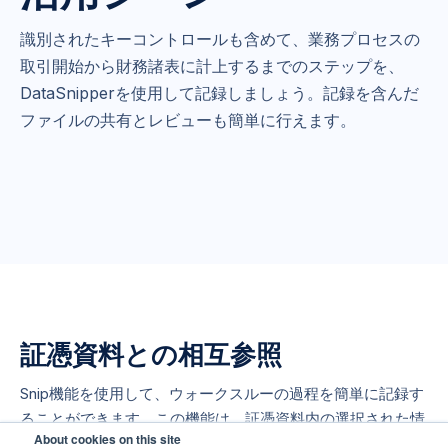
識別されたキーコントロールも含めて、業務プロセスの
取引開始から財務諸表に計上するまでのステップを、
DataSnipperを使用して記録しましょう。記録を含んだ
ファイルの共有とレビューも簡単に行えます。
証憑資料との相互参照
Snip機能を使用して、ウォークスルーの過程を簡単に記録す
ることができます。この機能は、証憑資料内の選択された情
About cookies on this site
報をExcelへSnip（抽出）し、自動で抽出先のセルと抽出元